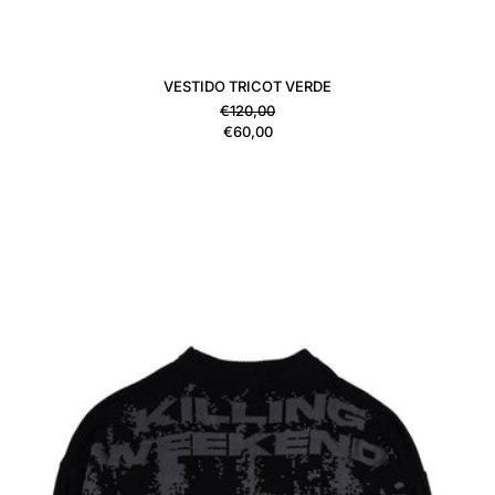
VESTIDO TRICOT VERDE
Precio habitual
€120,00
Precio de venta
€60,00
VESTIDO TRICOT GRIS