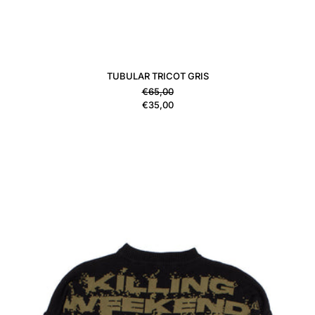
TUBULAR TRICOT GRIS
Precio habitual
€65,00
Precio de venta
€35,00
VESTIDO TRICOT VERDE