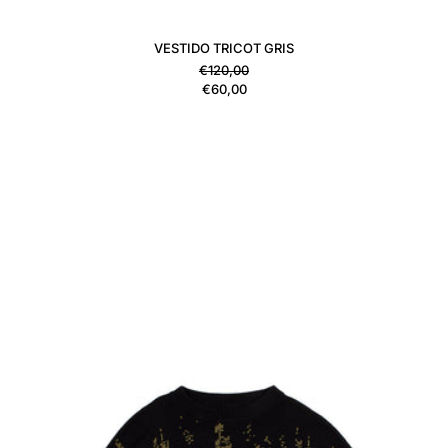
VESTIDO TRICOT GRIS
Precio habitual
€120,00
Precio de venta
€60,00
JERSEY TRICOT VERDE