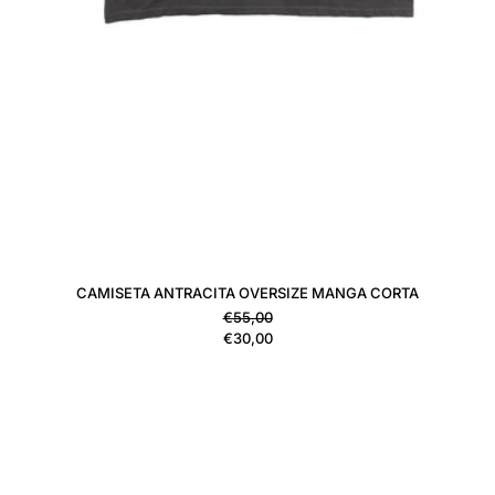
CAMISETA ANTRACITA OVERSIZE MANGA CORTA
Precio habitual
€55,00
Precio de venta
€30,00
CAMISETA OVERSIZE MANGA CORT