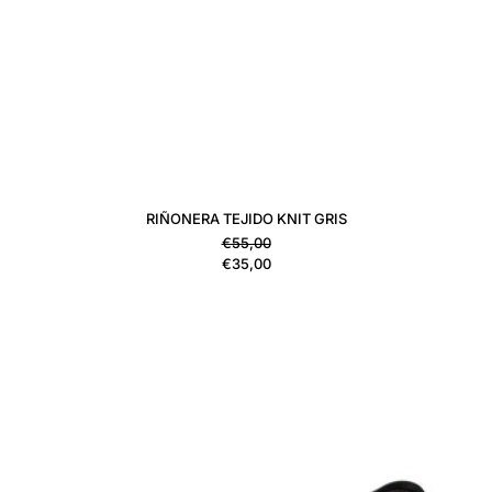
RIÑONERA TEJIDO KNIT GRIS
Precio habitual
€55,00
Precio de venta
€35,00
RIÑONERA TEJIDO KNIT VERDE