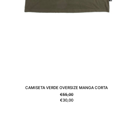
CAMISETA VERDE OVERSIZE MANGA CORTA
Precio habitual
€55,00
Precio de venta
€30,00
CAMISETA ANTRACITA OVERSIZE 