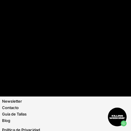
MODA
ACCESORIOS
TARJETAS DE REGALO
KWSTUDIO.DESIGN
SOBRE KWSTUDIO.DESIGN
PROYECTOS
KW BRAND
SOBRE KW BRAND
COLECCIONES / COLABORACIONES
KW HOUSE
SOBRE KW HOUSE
EVENTOS
ESPACIOS
Newsletter
Contacto
Guía de Tallas
Blog
Política de Privacidad