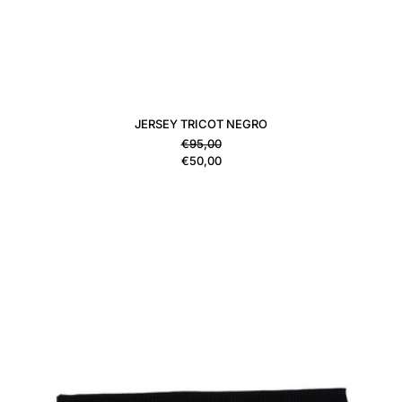
JERSEY TRICOT NEGRO
Precio habitual
€95,00
Precio de venta
€50,00
TUBULAR TRICOT GRIS