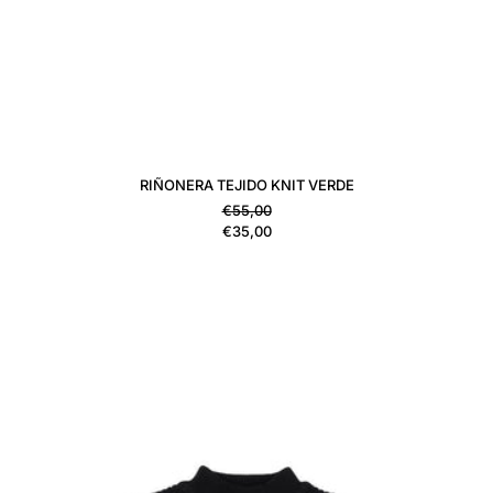
RIÑONERA TEJIDO KNIT VERDE
Precio habitual
€55,00
Precio de venta
€35,00
JERSEY TRICOT NEGRO