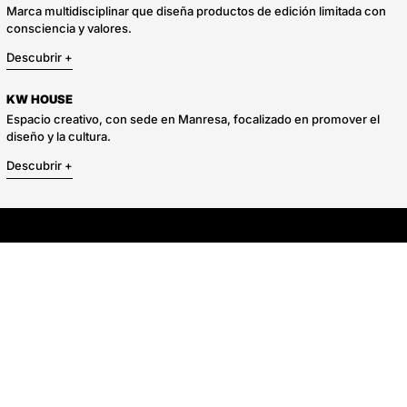
Marca multidisciplinar que diseña productos de edición limitada con
consciencia y valores.
Descubrir +
KW HOUSE
Espacio creativo, con sede en Manresa, focalizado en promover el
diseño y la cultura.
Descubrir +
W SHOP
KW SHOP
KW SHOP
KW SH
RIÑONERA TEJIDO KNIT GRIS