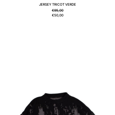
JERSEY TRICOT VERDE
Precio habitual
€95,00
Precio de venta
€50,00
JERSEY TRICOT GRIS