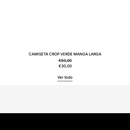
CAMISETA CROP VERDE MANGA LARGA
Precio habitual
€50,00
Precio de venta
€30,00
Ver todo
KW SHOP
VER TIENDA