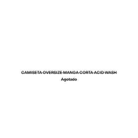
CAMISETA OVERSIZE MANGA CORTA ACID WASH
Agotado
CAMISETA CROP VERDE MANGA L